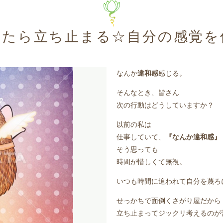
じたら立ち止まる☆自分の感覚を
なんか
違和感
感じる。
そんなとき、皆さん
次の行動はどうしていますか？
以前の私は
仕事していて、
『なんか違和感』
そう思っても
時間が惜しくて無視。
いつも時間に追われて自分を蔑ろ
せっかちで面倒くさがり屋だから
立ち止まってジックリ考えるのが