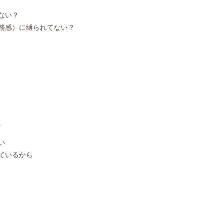
ない？
務感）に縛られてない？
。
い
ているから