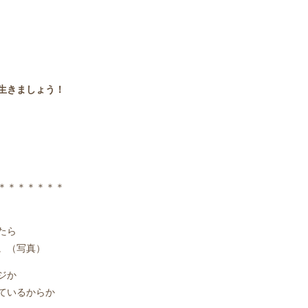
生きましょう！
＊＊＊＊＊＊＊
たら
。（写真）
ジか
ているからか