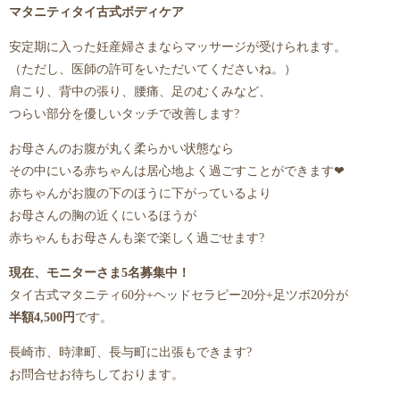
マタニティタイ古式ボディケア
安定期に入った妊産婦さまならマッサージが受けられます。
（ただし、医師の許可をいただいてくださいね。）
肩こり、背中の張り、腰痛、足のむくみなど、
つらい部分を優しいタッチで改善します?
お母さんのお腹が丸く柔らかい状態なら
その中にいる赤ちゃんは居心地よく過ごすことができます❤
赤ちゃんがお腹の下のほうに下がっているより
お母さんの胸の近くにいるほうが
赤ちゃんもお母さんも楽で楽しく過ごせます?
現在、モニターさま5名募集中！
タイ古式マタニティ60分+ヘッドセラピー20分+足ツボ20分が
半額4,500円
です。
長崎市、時津町、長与町に出張もできます?
お問合せお待ちしております。