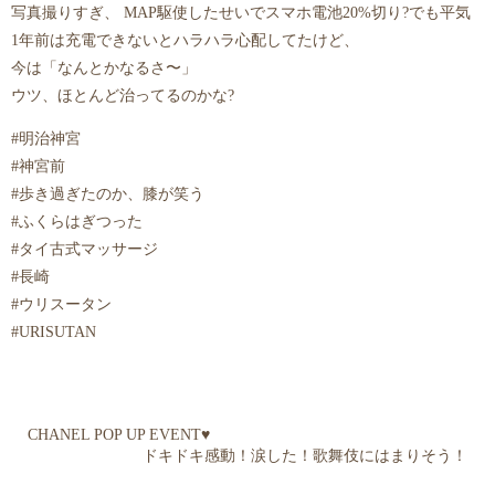
写真撮りすぎ、 MAP駆使したせいでスマホ電池20%切り?でも平気
1年前は充電できないとハラハラ心配してたけど、
今は「なんとかなるさ〜」
ウツ、ほとんど治ってるのかな?
#明治神宮
#神宮前
#歩き過ぎたのか、膝が笑う
#ふくらはぎつった
#タイ古式マッサージ
#長崎
#ウリスータン
#URISUTAN
CHANEL POP UP EVENT♥️
ドキドキ感動！涙した！歌舞伎にはまりそう！