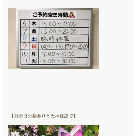
【月命日の墓参りと氏神様詣で】