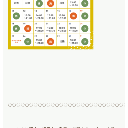
♡♡♡♡♡♡♡♡♡♡♡♡♡♡♡♡♡♡♡♡♡♡♡♡♡♡♡♡