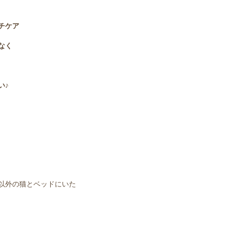
チケア
なく
い♪
以外の猫とベッドにいた