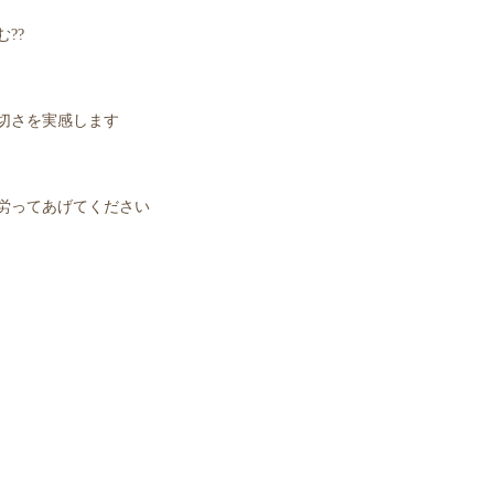
‍?
切さを実感します
労ってあげてください