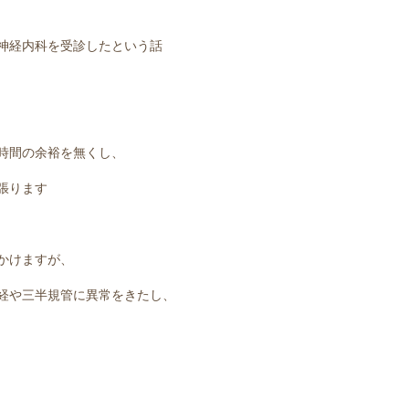
神経内科を受診したという話
時間の余裕を無くし、
張ります
かけますが、
経や三半規管に異常をきたし、