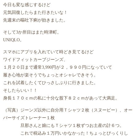
今日も変な感じするけど
元気回復したらまた行きたいな！
先週末の嘔吐下痢が効きました。
そして3か所目はまた時津町。
UNIQLO。
スマホにアプリを入れていて時どき見てるけど
ワイドフィットカーブジーンズ、
１月２０日まで通常3,990円が２，９９０円になっていて
履き心地が楽そうでちょっとオシャレできそう。
これを試着したくてひっさしぶりに行きました。
そしたらいい！！
身長１７０ｃｍの私に十分な股下８２ｃｍがあって大満足。
（写真）ジーンズ以外に自分用Ｔシャツ２枚（スヌーピー）、オー
バーサイズトレーナー１枚
旦那さんと娘にもＴシャツ１枚ずつお土産の計６つ。
これで税込み１万円いかなかった！ちょっとびっくりし